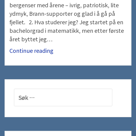
bergenser med årene – ivrig, patriotisk, lite
ydmyk, Brann-supporter og glad i å gå på
fjellet. 2. Hva studerer jeg? Jeg startet på en
bachelorgrad i matematikk, men etter første
året byttet jeg…
5
Continue reading
kjappe
med
Johanne
Søk
etter: