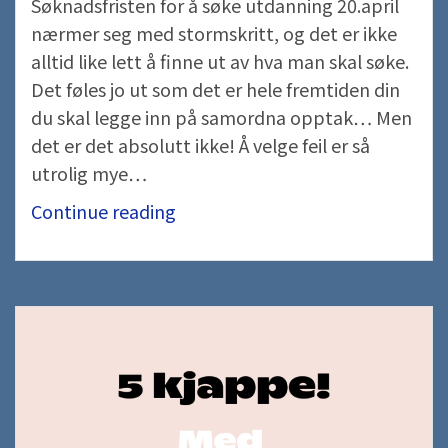
Søknadsfristen for å søke utdanning 20.april
nærmer seg med stormskritt, og det er ikke
alltid like lett å finne ut av hva man skal søke.
Det føles jo ut som det er hele fremtiden din
du skal legge inn på samordna opptak… Men
det er det absolutt ikke! Å velge feil er så
utrolig mye…
Hva
Continue reading
bør
jeg
tenke
på
når
jeg
skal
velge