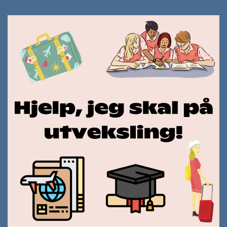
utveksling
–
hva
gjør
jeg?