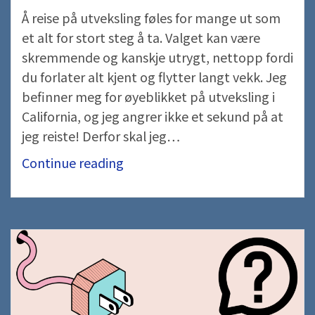
Å reise på utveksling føles for mange ut som
et alt for stort steg å ta. Valget kan være
skremmende og kanskje utrygt, nettopp fordi
du forlater alt kjent og flytter langt vekk. Jeg
befinner meg for øyeblikket på utveksling i
California, og jeg angrer ikke et sekund på at
jeg reiste! Derfor skal jeg…
Hvorfor
Continue reading
skal
jeg
reise
på
utveksling?