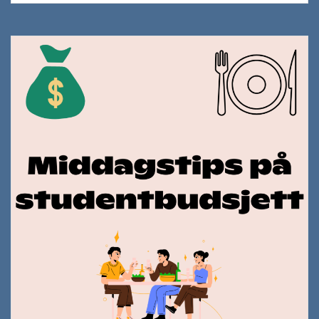
studentbudsjett
#3