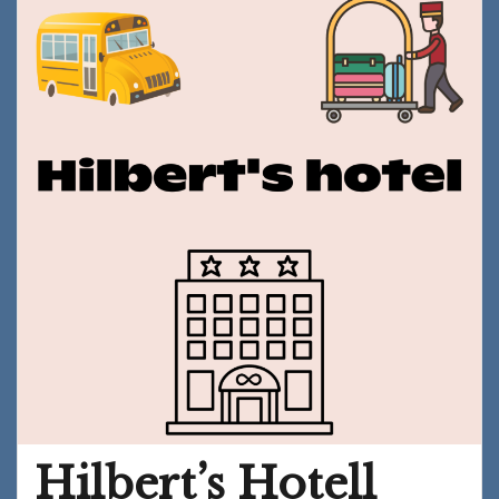
å
overleve
i
kollektiv
Hilbert’s Hotell