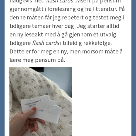
haugevis med
flash cards
basert på pensum
gjennomgått i forelesning og fra litteratur. På
denne måten får jeg repetert og testet meg i
tidligere temaer hver dag! Jeg starter alltid
en ny leseøkt med å gå gjennom et utvalg
tidligere
flash cards
i tilfeldig rekkefølge.
Dette er for meg en ny, men morsom måte å
lære meg pensum på.