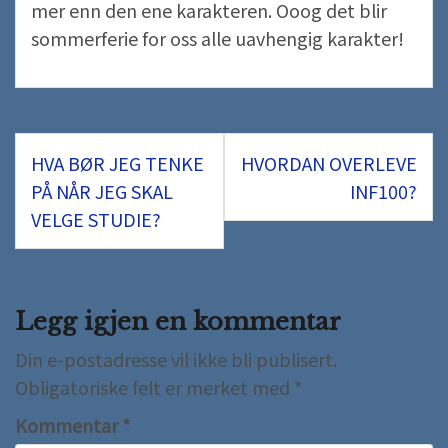
mer enn den ene karakteren. Ooog det blir
sommerferie for oss alle uavhengig karakter!
Innleggsnavigasjon
HVA BØR JEG TENKE
HVORDAN OVERLEVE
PÅ NÅR JEG SKAL
INF100?
VELGE STUDIE?
Legg igjen en kommentar
Din e-postadresse vil ikke bli publisert.
Obligatoriske felt er merket med
*
Kommentar
*