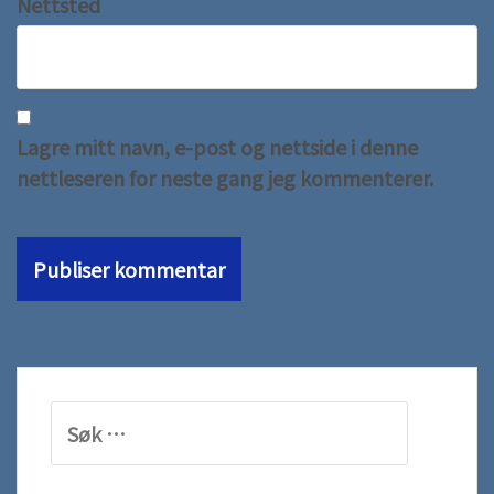
Nettsted
Lagre mitt navn, e-post og nettside i denne
nettleseren for neste gang jeg kommenterer.
Søk
etter: