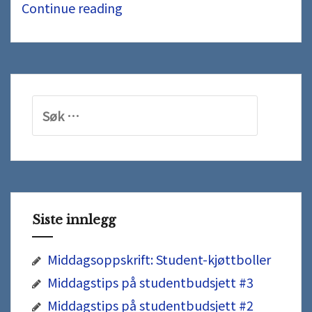
Hva
Continue reading
bør
jeg
tenke
på
Søk
når
etter:
jeg
skal
velge
studie?
Siste innlegg
Middagsoppskrift: Student-kjøttboller
Middagstips på studentbudsjett #3
Middagstips på studentbudsjett #2