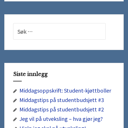
studentbudsjett
#3
Søk
etter:
Siste innlegg
Middagsoppskrift: Student-kjøttboller
Middagstips på studentbudsjett #3
Middagstips på studentbudsjett #2
Jeg vil på utveksling – hva gjør jeg?