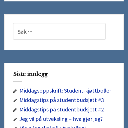
studentbudsjett
#3
Søk
etter:
Siste innlegg
Middagsoppskrift: Student-kjøttboller
Middagstips på studentbudsjett #3
Middagstips på studentbudsjett #2
Jeg vil på utveksling – hva gjør jeg?